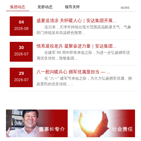
集团动态
党群动态
领导关怀
MORE
盛夏送清凉 关怀暖人心｜安达集团开展...
04
连日来，天津市持续出现大范围高温酷暑天气，气象
2026-08
部门持续发布高温橙色预警...
情系退役老兵 凝聚奋进力量｜安达集团...
30
在建军 99 周年即将来临之际，为进一步弘扬拥军优
2026-07
属优良传统，致敬集团...
八一慰问暖兵心 拥军优属显担当 — ...
29
在 “八一” 建军节来临之际，为大力弘扬拥军优属、拥
2026-07
政爱民的优良传统，...