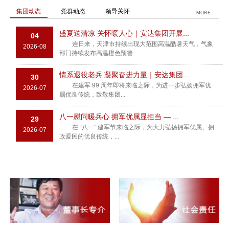
集团动态
党群动态
领导关怀
MORE
盛夏送清凉 关怀暖人心｜安达集团开展...
04
连日来，天津市持续出现大范围高温酷暑天气，气象
2026-08
部门持续发布高温橙色预警...
情系退役老兵 凝聚奋进力量｜安达集团...
30
在建军 99 周年即将来临之际，为进一步弘扬拥军优
2026-07
属优良传统，致敬集团...
八一慰问暖兵心 拥军优属显担当 — ...
29
在 “八一” 建军节来临之际，为大力弘扬拥军优属、拥
2026-07
政爱民的优良传统，...