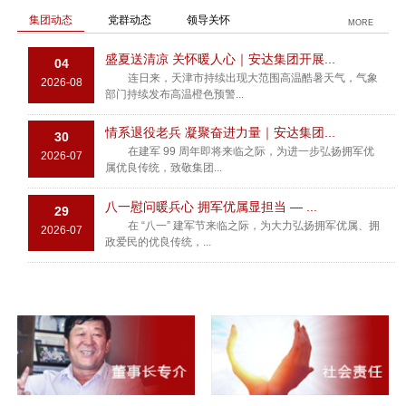
集团动态
党群动态
领导关怀
MORE
盛夏送清凉 关怀暖人心｜安达集团开展...
04
连日来，天津市持续出现大范围高温酷暑天气，气象
2026-08
部门持续发布高温橙色预警...
情系退役老兵 凝聚奋进力量｜安达集团...
30
在建军 99 周年即将来临之际，为进一步弘扬拥军优
2026-07
属优良传统，致敬集团...
八一慰问暖兵心 拥军优属显担当 — ...
29
在 “八一” 建军节来临之际，为大力弘扬拥军优属、拥
2026-07
政爱民的优良传统，...