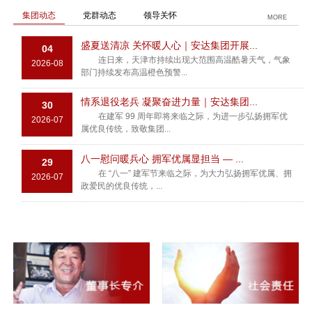
集团动态
党群动态
领导关怀
MORE
盛夏送清凉 关怀暖人心｜安达集团开展...
04
连日来，天津市持续出现大范围高温酷暑天气，气象
2026-08
部门持续发布高温橙色预警...
情系退役老兵 凝聚奋进力量｜安达集团...
30
在建军 99 周年即将来临之际，为进一步弘扬拥军优
2026-07
属优良传统，致敬集团...
八一慰问暖兵心 拥军优属显担当 — ...
29
在 “八一” 建军节来临之际，为大力弘扬拥军优属、拥
2026-07
政爱民的优良传统，...